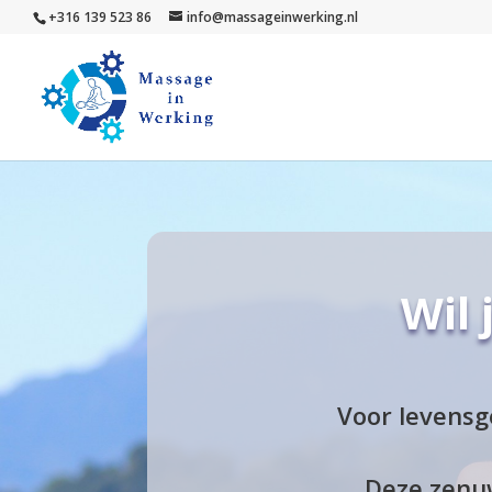
+316 139 523 86
info@massageinwerking.nl
Wil 
Voor levensg
Deze zenuw