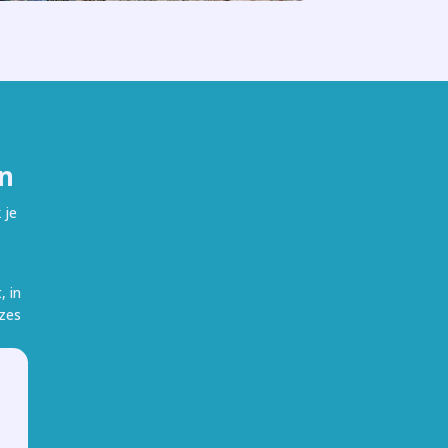
n
 je
, in
uzes