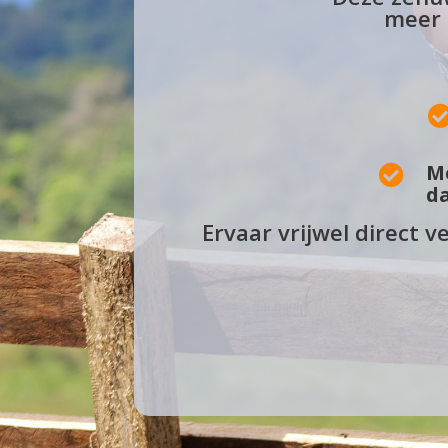
meer 
Me

da
Ervaar vrijwel direct v