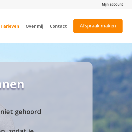
Mijn account
Afspraak maken
Tarieven
Over mij
Contact
unnen
 niet gehoord
n, zodat je