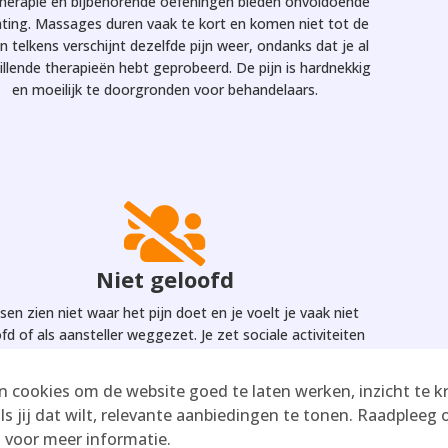
therapie en bijbehorende oefeningen bieden onvoldoende
chting. Massages duren vaak te kort en komen niet tot de
n telkens verschijnt dezelfde pijn weer, ondanks dat je al
illende therapieën hebt geprobeerd. De pijn is hardnekkig
en moeilijk te doorgronden voor behandelaars.

Niet geloofd
en zien niet waar het pijn doet en je voelt je vaak niet
fd of als aansteller weggezet. Je zet sociale activiteiten
en laag pitje en schaft liever geen dagelijkse medicijnen
mdat je niet afhankelijk wilt worden en je bent sceptisch
 cookies om de website goed te laten werken, inzicht te kr
over nieuwe therapieën.
als jij dat wilt, relevante aanbiedingen te tonen. Raadpleeg 
d voor meer informatie.