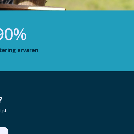
90
%
tering ervaren
?
ijkt