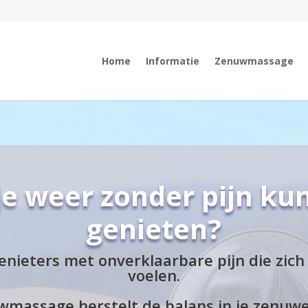
Home
Informatie
Zenuwmassage
je weer zonder pijn k
genieten?
enieters met onverklaarbare pijn die zich
voelen.
massage herstelt de balans in je zenuwe