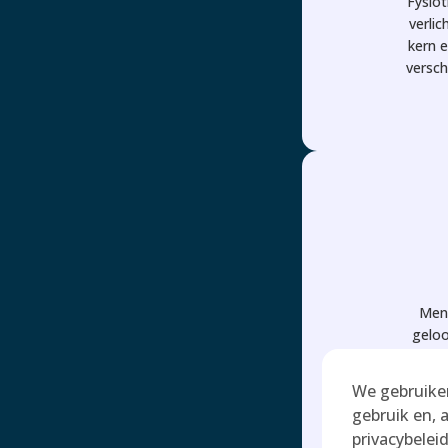
Fysio
verli
kern e
versch
Mens
geloo
op e
aan, o
We gebruiken
gebruik en, 
privacybelei