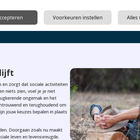
 heel begrijpelijk dat je je gefrustreerd, moe en onzeker voelt. Veel
herkennen deze ongrijpbare pijn en er wordt niet naar je geluisterd.
accepteren
Voorkeuren instellen
Alles
ijft
n en zorgt dat sociale activiteiten
 niets zien, voel je je niet
terugkerende ongemak en het
e wantrouwend en terughoudend om
pijn jouw keuzes bepalen in plaats
rden. Doorgaan zoals nu maakt
ciale leven en levensvreugde.