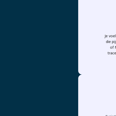
Je voe
die p
of 
trace