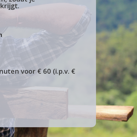
rijgt.
n
uten voor € 60 (i.p.v. €