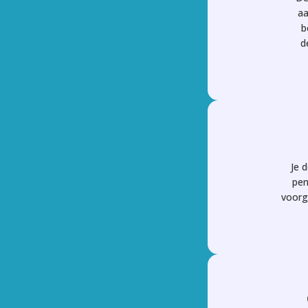
aa
b
d
Je 
pen
voorg